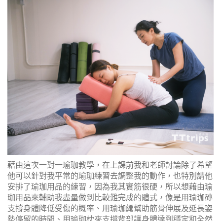
藉由這次一對一瑜珈教學，在上課前我和老師討論除了希望
他可以針對我平常的瑜珈練習去調整我的動作，也特別請他
安排了瑜珈用品的練習，因為我其實筋很硬，所以想藉由瑜
珈用品來輔助我盡量做到比較難完成的體式，像是用瑜珈磚
支撐身體降低受傷的概率、用瑜珈繩幫助筋骨伸展及延長姿
勢停留的時間、用瑜珈枕來支撐背部讓身體達到穩定和全然